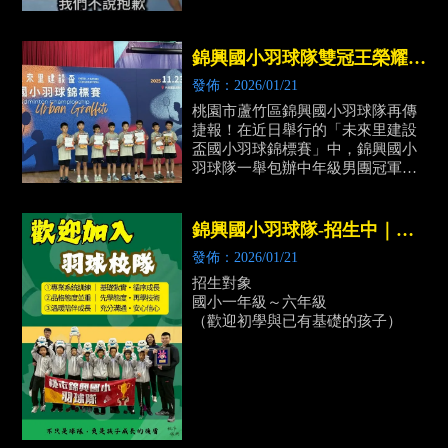
#搞笑
錦興國小羽球隊雙冠王榮耀！
中年級及高年級男團勇奪「未
發佈：2026/01/21
來里建設盃國小錦標賽」冠軍
桃園市蘆竹區錦興國小羽球隊再傳
捷報！在近日舉行的「未來里建設
盃國小羽球錦標賽」中，錦興國小
羽球隊一舉包辦中年級男團冠軍及
高年級男團冠軍，雙冠加冕
錦興國小羽球隊-招生中｜桃
園兒童羽球課程｜中壢兒童羽
發佈：2026/01/21
球課程
招生對象
國小一年級～六年級
（歡迎初學與已有基礎的孩子）