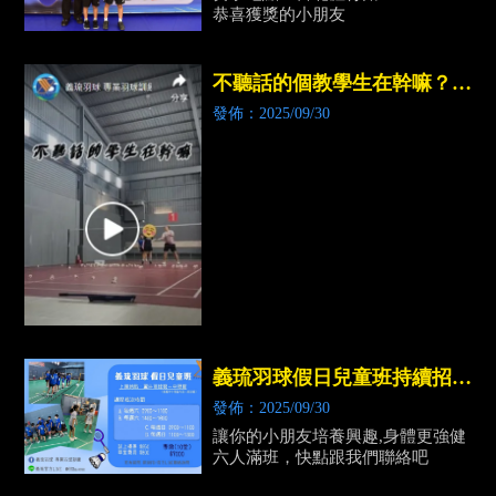
恭喜獲獎的小朋友
不聽話的個教學生在幹嘛？？
｜桃園羽球課程｜中壢羽球課
發佈：2025/09/30
程
義琉羽球假日兒童班持續招生
中～｜桃園兒童羽球教學｜中
發佈：2025/09/30
壢兒童羽球教學
讓你的小朋友培養興趣,身體更強健
六人滿班，快點跟我們聯絡吧