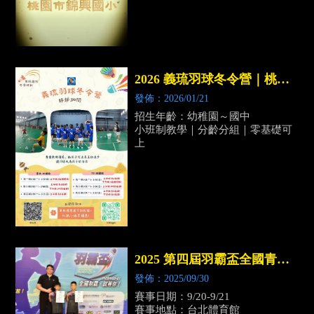
2026 義琉羽球冬令營｜桃園
羽球課程｜中壢羽球課程
發佈：2026/01/21
招生年齡：幼稚園～國中
小班制教學｜分齡分組｜零基礎可
上
2025 第四屆羽霸盃全國青少
年羽球錦標賽｜桃園羽球教學
發佈：2025/09/30
｜中壢羽球教學
賽事日期：9/20-9/21
賽事地點：台北體育館